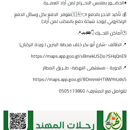
♦️الحضـــور بملابس الاحــرام لمن أراد العمــرة
💰 تأكيد الحجز بالدفع 👈🇸🇦متوفر الدفع بكل وسائل الدفع
الإلكتروني (يوجد شبكة دفع بالمكتب لمن أراد)
🕑أماكن التحــرك:👇🚌🚗📍
📍الطائف -شارع أبو بكر خلف محطة البنزين ( وردة الركبان)
https://maps.app.goo.gl/sBmekUSDo7SHqQnE9
📍الحوية - مستشفى النهضة- طــريق المطار
https://maps.app.goo.gl/BDnnmiiHT8WYnUds5
للتواصل مع المشرف/ 0505173860